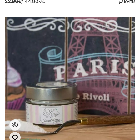
22.96€
/ 44.90лв.
КУПИ