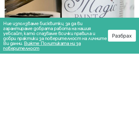
Ние използваме бисквитки, за да ви
гарантираме добрата работа на нашия
уебсайт, като спазваме всички правила и
Разбрах
добри практики за поверителност на личните
Ви данни.
Вижте Политиката ни за
поверителност
OUT OF STOCK
Течна вакса Светъл орех 230 мл
19.94€
/ 39.00лв.
ВИЖТЕ ПОВЕЧЕ